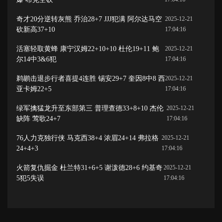
奇才20分逆转灰熊 乔治28+7 JJJ犯满 阿尔达马空
2025-12-21
砍新高37+10
17:04:16
活塞轻取黄蜂 康宁汉姆22+10+10 杜伦19+11 鲍
2025-12-21
尔14中3&6犯
17:04:16
鹈鹕击退步行者喜提4连胜 锡安29+7 奎因8中8 西
2025-12-21
亚卡姆22+5
17:04:16
绿军擒猛龙升至东部第三 普理查德33+8+10 杰伦
2025-12-21
缺阵 莺歌24+7
17:04:16
76人力克独行侠 马克西38+4 浓眉24+14 弗拉格
2025-12-21
24+4+3
17:04:16
火箭复仇掘金 杜兰特31+6+5 谢泼德28+6 约基奇
2025-12-21
5犯5失误
17:04:16