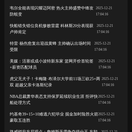
韦尔全能表现闪耀迈阿密 热火主帅盛赞中锋攻
2025-12-21
防蜕变
17:04:16
快船错失错位良机惨败雷霆 科林斯20分表现获
2025-12-21
卢帅肯定
17:04:16
特雷·杨伤愈复出迎战黄蜂 主帅确认出场时间
2025-12-21
受限
17:04:16
美媒：活塞或成小波特新东家 篮网开价首轮签
2025-12-21
+薪资匹配球员
17:04:16
虎父无犬子！卡梅隆·布泽尔大学前11场三砍25+两
2025-12-21
双 超越父亲卡洛斯纪录
17:04:16
NBA总裁萧华表态支持保罗延续职业生涯 拒评快
2025-12-21
船处理方式
17:04:16
约基奇39+15+10难逃六犯毕业 掘金加时险胜火箭
2025-12-21
豪取五连胜
17:04:16
路威驳安东尼观点：詹姆斯无需争夺得分王 东契
2025-12-21