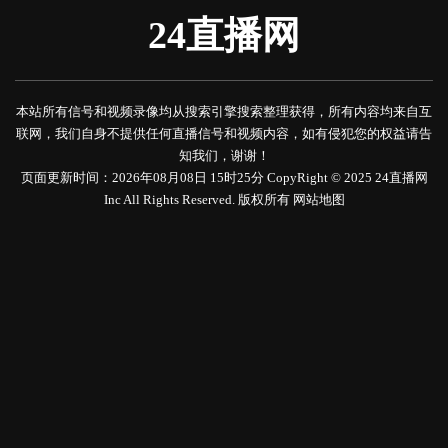
24直播网
本站所有信号和视频录像均从搜索引擎搜索整理获得，所有内容均来自互
联网，我们自身不提供任何直播信号和视频内容，如有侵犯您的权益请告
知我们，谢谢！
页面更新时间：2026年08月08日 15时25分 CopyRight © 2025 24直播网
Inc All Rights Reserved. 版权所有
网站地图